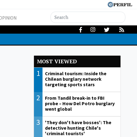
OPINION
MOST VIEWED
1
Criminal tourism: Inside the
Chilean burglary network
targeting sports stars
2
From Tandil break-in to FBI
probe – How Del Potro burglary
went global
3
'They don't have bosses': The
detective hunting Chile's
'criminal tourists'