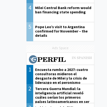
4
Milei Central Bank reform would
ban financing state spending
5
Pope Leo’s visit to Argentina
confirmed for November – the
details
Ads Space
1
Encuesta rumbo a 2027: cuatro
consultoras midieron el
desgaste de Milei y la crisis de
liderazgo en el peronismo
2
Tercera Guerra Mundial: la
inteligencia artificial reveló
cuáles serían los primeros
países latinoamericanos en ser
derrotados