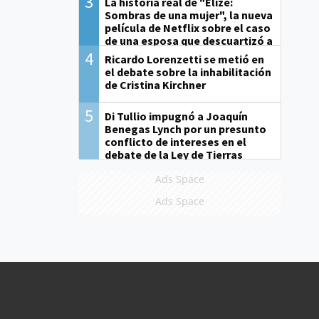
3
La historia real de "Elize:
Sombras de una mujer", la nueva
película de Netflix sobre el caso
de una esposa que descuartizó a
su marido
4
Ricardo Lorenzetti se metió en
el debate sobre la inhabilitación
de Cristina Kirchner
5
Di Tullio impugnó a Joaquín
Benegas Lynch por un presunto
conflicto de intereses en el
debate de la Ley de Tierras
Ads Space
Ads Space