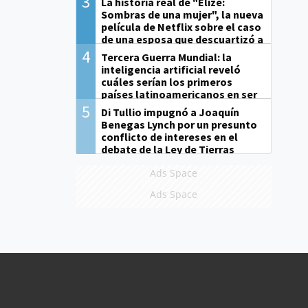
3
La historia real de "Elize:
Sombras de una mujer", la nueva
película de Netflix sobre el caso
de una esposa que descuartizó a
su marido
4
Tercera Guerra Mundial: la
inteligencia artificial reveló
cuáles serían los primeros
países latinoamericanos en ser
derrotados
5
Di Tullio impugnó a Joaquín
Benegas Lynch por un presunto
conflicto de intereses en el
debate de la Ley de Tierras
Ads Space
Ads Space