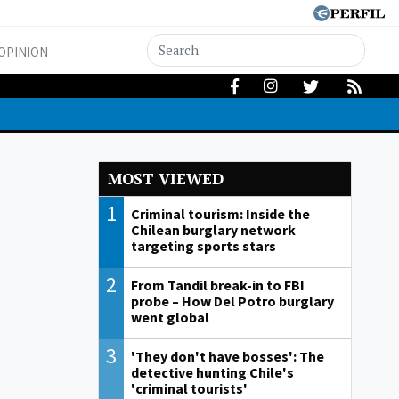
OPINION
MOST VIEWED
1
Criminal tourism: Inside the
Chilean burglary network
targeting sports stars
2
From Tandil break-in to FBI
probe – How Del Potro burglary
went global
3
'They don't have bosses': The
detective hunting Chile's
'criminal tourists'