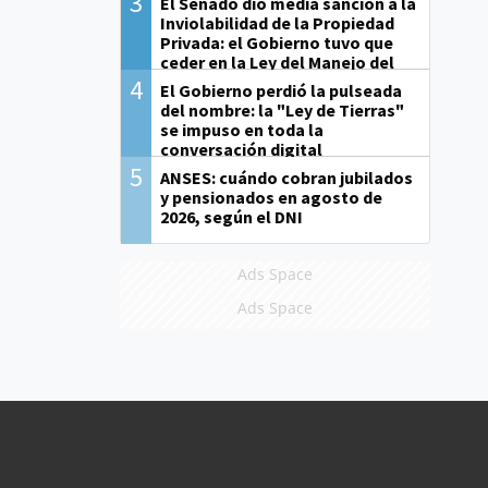
3
El Senado dio media sanción a la
Inviolabilidad de la Propiedad
Privada: el Gobierno tuvo que
ceder en la Ley del Manejo del
Fuego
4
El Gobierno perdió la pulseada
del nombre: la "Ley de Tierras"
se impuso en toda la
conversación digital
5
ANSES: cuándo cobran jubilados
y pensionados en agosto de
2026, según el DNI
Ads Space
Ads Space