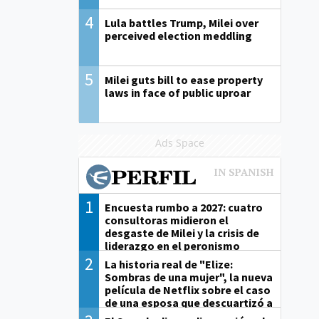
4
Lula battles Trump, Milei over
perceived election meddling
5
Milei guts bill to ease property
laws in face of public uproar
Ads Space
1
Encuesta rumbo a 2027: cuatro
consultoras midieron el
desgaste de Milei y la crisis de
liderazgo en el peronismo
2
La historia real de "Elize:
Sombras de una mujer", la nueva
película de Netflix sobre el caso
de una esposa que descuartizó a
su marido