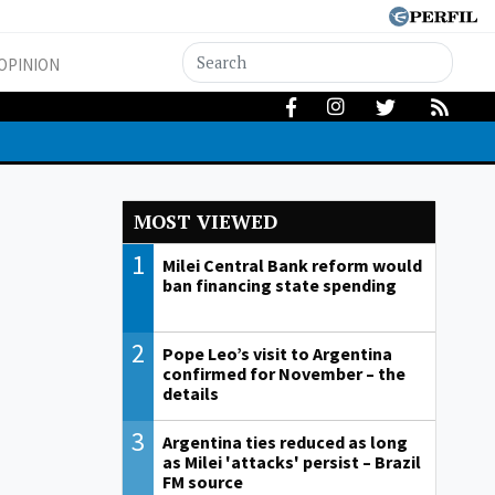
OPINION
MOST VIEWED
1
Milei Central Bank reform would
ban financing state spending
2
Pope Leo’s visit to Argentina
confirmed for November – the
details
3
Argentina ties reduced as long
as Milei 'attacks' persist – Brazil
FM source