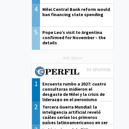
4
Milei Central Bank reform would
ban financing state spending
5
Pope Leo’s visit to Argentina
confirmed for November – the
details
Ads Space
1
Encuesta rumbo a 2027: cuatro
consultoras midieron el
desgaste de Milei y la crisis de
liderazgo en el peronismo
2
Tercera Guerra Mundial: la
inteligencia artificial reveló
cuáles serían los primeros
países latinoamericanos en ser
derrotados