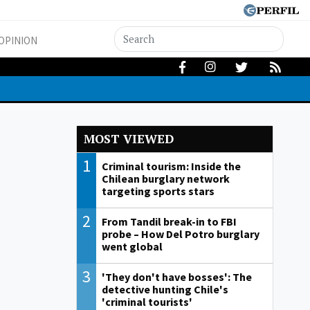
OPINION
MOST VIEWED
1
Criminal tourism: Inside the
Chilean burglary network
targeting sports stars
2
From Tandil break-in to FBI
probe – How Del Potro burglary
went global
3
'They don't have bosses': The
detective hunting Chile's
'criminal tourists'