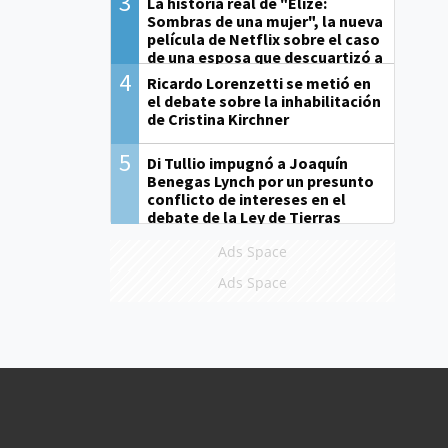
3
La historia real de "Elize:
Sombras de una mujer", la nueva
película de Netflix sobre el caso
de una esposa que descuartizó a
su marido
4
Ricardo Lorenzetti se metió en
el debate sobre la inhabilitación
de Cristina Kirchner
5
Di Tullio impugnó a Joaquín
Benegas Lynch por un presunto
conflicto de intereses en el
debate de la Ley de Tierras
Ads Space
Ads Space