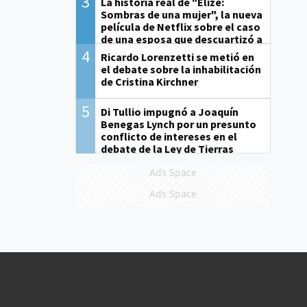
3
La historia real de "Elize:
Sombras de una mujer", la nueva
película de Netflix sobre el caso
de una esposa que descuartizó a
su marido
4
Ricardo Lorenzetti se metió en
el debate sobre la inhabilitación
de Cristina Kirchner
5
Di Tullio impugnó a Joaquín
Benegas Lynch por un presunto
conflicto de intereses en el
debate de la Ley de Tierras
Ads Space
Ads Space