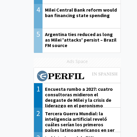
4
Milei Central Bank reform would
ban financing state spending
5
Argentina ties reduced as long
as Milei 'attacks' persist – Brazil
FM source
Ads Space
1
Encuesta rumbo a 2027: cuatro
consultoras midieron el
desgaste de Milei y la crisis de
liderazgo en el peronismo
2
Tercera Guerra Mundial: la
inteligencia artificial reveló
cuáles serían los primeros
países latinoamericanos en ser
derrotados