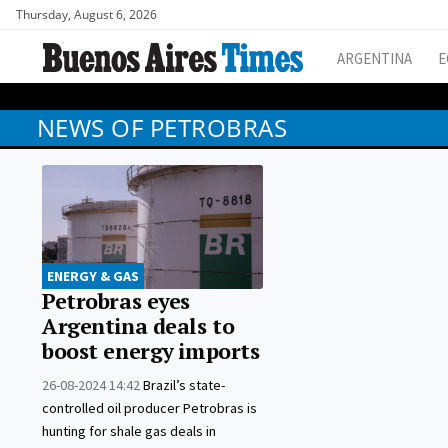
Thursday, August 6, 2026
ARGENTINA
E
NEWS OF PETROBRAS
ENERGY & GAS
Petrobras eyes
Argentina deals to
boost energy imports
26-08-2024 14:42
Brazil’s state-
controlled oil producer Petrobras is
hunting for shale gas deals in