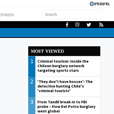
OPINION
MOST VIEWED
1
Criminal tourism: Inside the
Chilean burglary network
targeting sports stars
2
'They don't have bosses': The
detective hunting Chile's
'criminal tourists'
3
From Tandil break-in to FBI
probe – How Del Potro burglary
went global