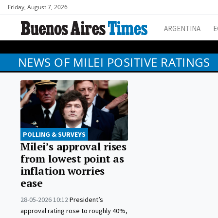
Friday, August 7, 2026
ARGENTINA
E
NEWS OF MILEI POSITIVE RATINGS
POLLING & SURVEYS
Milei’s approval rises
from lowest point as
inflation worries
ease
28-05-2026 10:12
President’s
approval rating rose to roughly 40%,