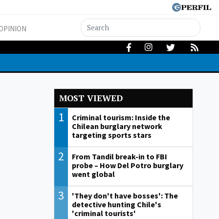
OPINION
MOST VIEWED
1
Criminal tourism: Inside the
Chilean burglary network
targeting sports stars
2
From Tandil break-in to FBI
probe – How Del Potro burglary
went global
3
'They don't have bosses': The
detective hunting Chile's
'criminal tourists'