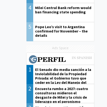
4
Milei Central Bank reform would
ban financing state spending
5
Pope Leo’s visit to Argentina
confirmed for November – the
details
Ads Space
1
El Senado dio media sanción a la
Inviolabilidad de la Propiedad
Privada: el Gobierno tuvo que
ceder en la Ley del Manejo del
Fuego
2
Encuesta rumbo a 2027: cuatro
consultoras midieron el
desgaste de Milei y la crisis de
liderazgo en el peronismo