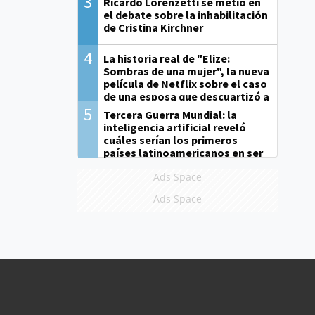
3
Ricardo Lorenzetti se metió en
el debate sobre la inhabilitación
de Cristina Kirchner
4
La historia real de "Elize:
Sombras de una mujer", la nueva
película de Netflix sobre el caso
de una esposa que descuartizó a
su marido
5
Tercera Guerra Mundial: la
inteligencia artificial reveló
cuáles serían los primeros
países latinoamericanos en ser
derrotados
Ads Space
Ads Space