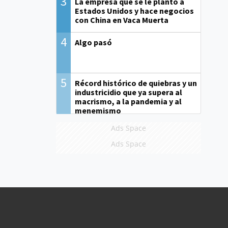
3
La empresa que se le plantó a
Estados Unidos y hace negocios
con China en Vaca Muerta
4
Algo pasó
5
Récord histórico de quiebras y un
industricidio que ya supera al
macrismo, a la pandemia y al
menemismo
Ads Space
Ads Space