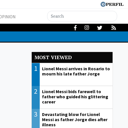
OPINION
MOST VIEWED
1
Lionel Messi arrives in Rosario to
mourn his late father Jorge
2
Lionel Messi bids farewell to
father who guided his glittering
career
3
Devastating blow for Lionel
Messi as father Jorge dies after
illness