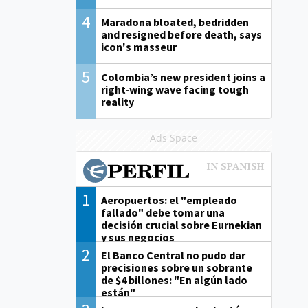
4
Maradona bloated, bedridden
and resigned before death, says
icon's masseur
5
Colombia’s new president joins a
right-wing wave facing tough
reality
Ads Space
1
Aeropuertos: el "empleado
fallado" debe tomar una
decisión crucial sobre Eurnekian
y sus negocios
2
El Banco Central no pudo dar
precisiones sobre un sobrante
de $4 billones: "En algún lado
están"