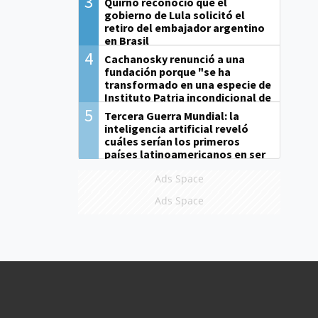
3
Quirno reconoció que el
gobierno de Lula solicitó el
retiro del embajador argentino
en Brasil
4
Cachanosky renunció a una
fundación porque "se ha
transformado en una especie de
Instituto Patria incondicional de
la gestión de Milei"
5
Tercera Guerra Mundial: la
inteligencia artificial reveló
cuáles serían los primeros
países latinoamericanos en ser
derrotados
Ads Space
Ads Space