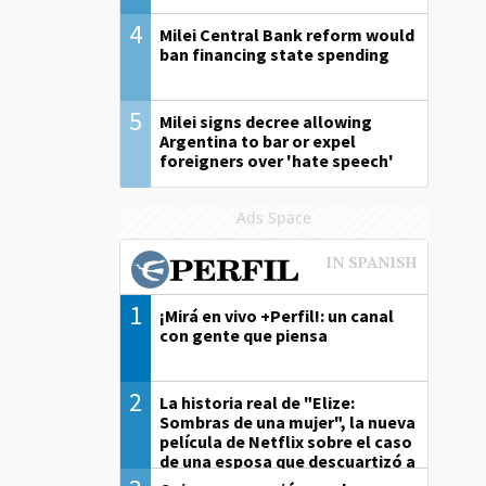
4
Milei Central Bank reform would
ban financing state spending
5
Milei signs decree allowing
Argentina to bar or expel
foreigners over 'hate speech'
Ads Space
1
¡Mirá en vivo +Perfil!: un canal
con gente que piensa
2
La historia real de "Elize:
Sombras de una mujer", la nueva
película de Netflix sobre el caso
de una esposa que descuartizó a
su marido