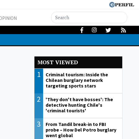
OPINION
MOST VIEWED
1
Criminal tourism: Inside the
Chilean burglary network
targeting sports stars
2
'They don't have bosses': The
detective hunting Chile's
'criminal tourists'
3
From Tandil break-in to FBI
probe – How Del Potro burglary
went global