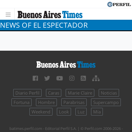
NEWS OF EL ESPECTADOR
Diario Perfil
Caras
Marie Claire
Noticias
Fortuna
Hombre
Parabrisas
Supercampo
Weekend
Look
Luz
Mía
batimes.perfil.com - Editorial Perfil S.A.
| © Perfil.com 2006-2026 -