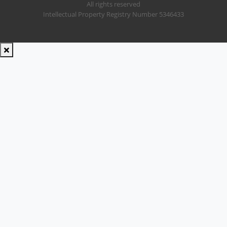
All rights reserved
Intellectual Property Registry Number 5346433