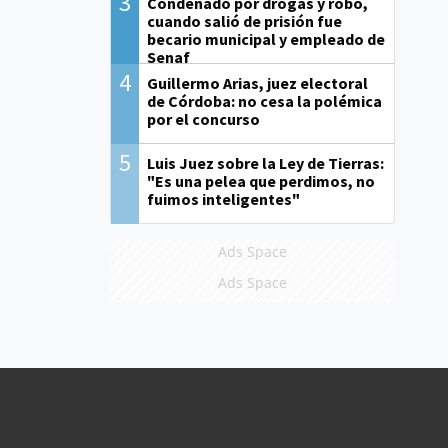
3
Condenado por drogas y robo,
cuando salió de prisión fue
becario municipal y empleado de
Senaf
4
Guillermo Arias, juez electoral
de Córdoba: no cesa la polémica
por el concurso
5
Luis Juez sobre la Ley de Tierras:
"Es una pelea que perdimos, no
fuimos inteligentes"
Ads Space
Ads Space