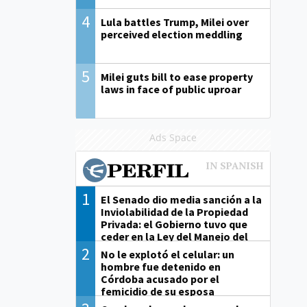
4
Lula battles Trump, Milei over
perceived election meddling
5
Milei guts bill to ease property
laws in face of public uproar
Ads Space
1
El Senado dio media sanción a la
Inviolabilidad de la Propiedad
Privada: el Gobierno tuvo que
ceder en la Ley del Manejo del
Fuego
2
No le explotó el celular: un
hombre fue detenido en
Córdoba acusado por el
femicidio de su esposa