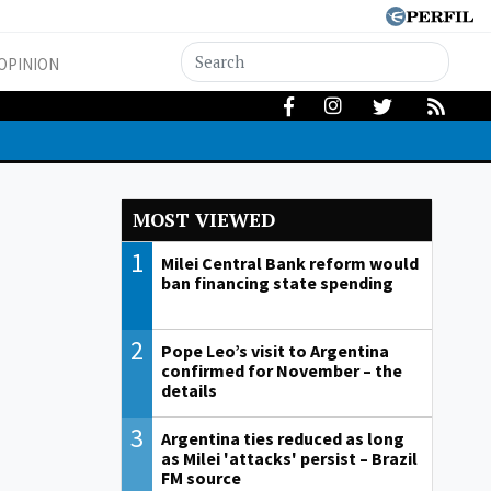
OPINION
MOST VIEWED
1
Milei Central Bank reform would
ban financing state spending
2
Pope Leo’s visit to Argentina
confirmed for November – the
details
3
Argentina ties reduced as long
as Milei 'attacks' persist – Brazil
FM source