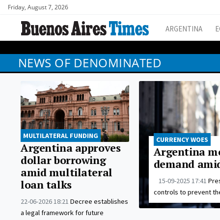
Friday, August 7, 2026
ARGENTINA
E
NEWS OF DENOMINATED
MULTILATERAL FUNDING
CURRENCY WOES
Argentina approves
Argentina mo
dollar borrowing
demand amid 
amid multilateral
15-09-2025 17:41
Pre
loan talks
controls to prevent t
22-06-2026 18:21
Decree establishes
a legal framework for future