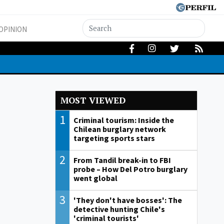
OPINION
MOST VIEWED
1
Criminal tourism: Inside the
Chilean burglary network
targeting sports stars
2
From Tandil break-in to FBI
probe – How Del Potro burglary
went global
3
'They don't have bosses': The
detective hunting Chile's
'criminal tourists'