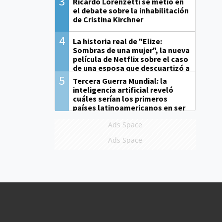
3
Ricardo Lorenzetti se metió en
el debate sobre la inhabilitación
de Cristina Kirchner
4
La historia real de "Elize:
Sombras de una mujer", la nueva
película de Netflix sobre el caso
de una esposa que descuartizó a
su marido
5
Tercera Guerra Mundial: la
inteligencia artificial reveló
cuáles serían los primeros
países latinoamericanos en ser
derrotados
Ads Space
Ads Space