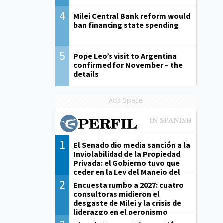
4
Milei Central Bank reform would
ban financing state spending
5
Pope Leo’s visit to Argentina
confirmed for November – the
details
Ads Space
1
El Senado dio media sanción a la
Inviolabilidad de la Propiedad
Privada: el Gobierno tuvo que
ceder en la Ley del Manejo del
Fuego
2
Encuesta rumbo a 2027: cuatro
consultoras midieron el
desgaste de Milei y la crisis de
liderazgo en el peronismo