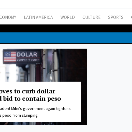
CONOMY
LATIN AMERICA
WORLD
CULTURE
SPORTS
ves to curb dollar
bid to contain peso
sident Milei's government again tightens
he peso from slumping.