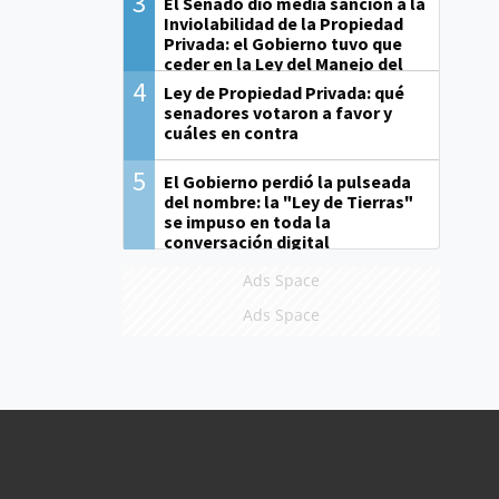
3
El Senado dio media sanción a la
Inviolabilidad de la Propiedad
Privada: el Gobierno tuvo que
ceder en la Ley del Manejo del
Fuego
4
Ley de Propiedad Privada: qué
senadores votaron a favor y
cuáles en contra
5
El Gobierno perdió la pulseada
del nombre: la "Ley de Tierras"
se impuso en toda la
conversación digital
Ads Space
Ads Space