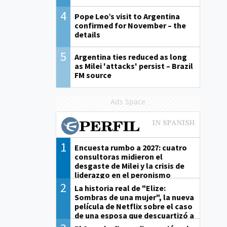
4
Pope Leo’s visit to Argentina
confirmed for November – the
details
5
Argentina ties reduced as long
as Milei 'attacks' persist – Brazil
FM source
Ads Space
1
Encuesta rumbo a 2027: cuatro
consultoras midieron el
desgaste de Milei y la crisis de
liderazgo en el peronismo
2
La historia real de "Elize:
Sombras de una mujer", la nueva
película de Netflix sobre el caso
de una esposa que descuartizó a
su marido