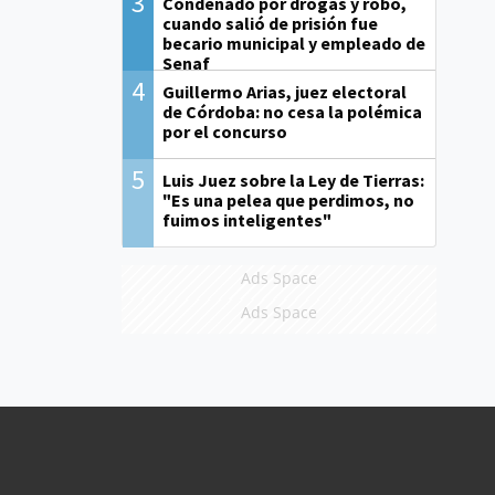
3
Condenado por drogas y robo,
cuando salió de prisión fue
becario municipal y empleado de
Senaf
4
Guillermo Arias, juez electoral
de Córdoba: no cesa la polémica
por el concurso
5
Luis Juez sobre la Ley de Tierras:
"Es una pelea que perdimos, no
fuimos inteligentes"
Ads Space
Ads Space