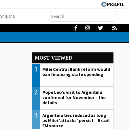
OPINION
MOST VIEWED
1
Milei Central Bank reform would
ban financing state spending
2
Pope Leo’s visit to Argentina
confirmed for November – the
details
3
Argentina ties reduced as long
as Milei 'attacks' persist – Brazil
FM source