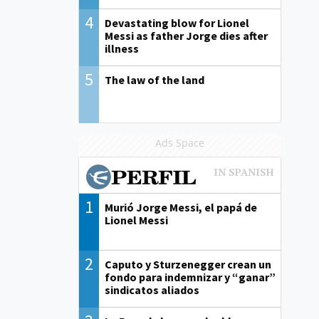
4
Devastating blow for Lionel
Messi as father Jorge dies after
illness
5
The law of the land
Ads Space
1
Murió Jorge Messi, el papá de
Lionel Messi
2
Caputo y Sturzenegger crean un
fondo para indemnizar y “ganar”
sindicatos aliados