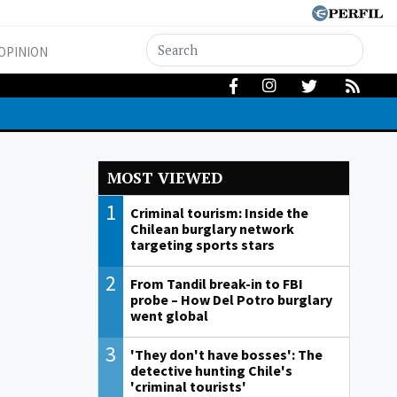
OPINION
MOST VIEWED
1
Criminal tourism: Inside the
Chilean burglary network
targeting sports stars
2
From Tandil break-in to FBI
probe – How Del Potro burglary
went global
3
'They don't have bosses': The
detective hunting Chile's
'criminal tourists'