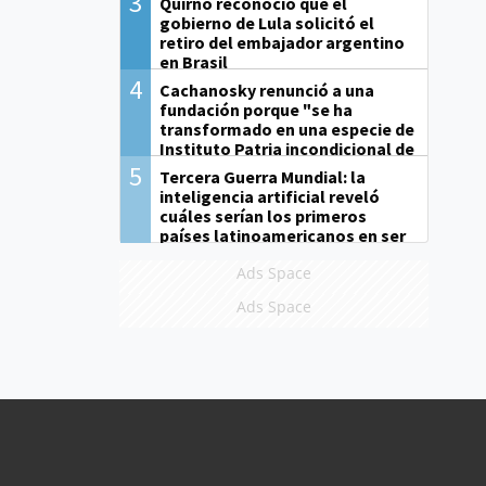
3
Quirno reconoció que el
gobierno de Lula solicitó el
retiro del embajador argentino
en Brasil
4
Cachanosky renunció a una
fundación porque "se ha
transformado en una especie de
Instituto Patria incondicional de
la gestión de Milei"
5
Tercera Guerra Mundial: la
inteligencia artificial reveló
cuáles serían los primeros
países latinoamericanos en ser
derrotados
Ads Space
Ads Space