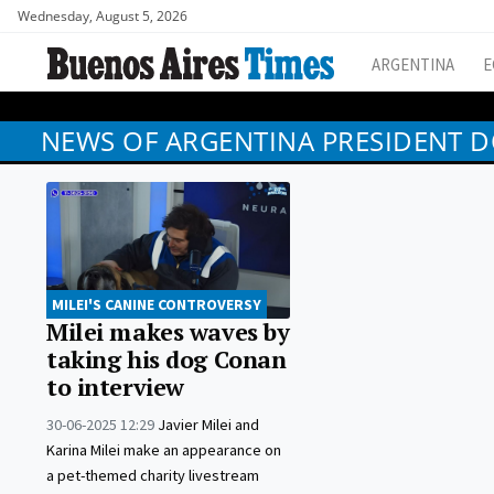
Wednesday, August 5, 2026
ARGENTINA
E
NEWS OF ARGENTINA PRESIDENT 
MILEI'S CANINE CONTROVERSY
Milei makes waves by
taking his dog Conan
to interview
30-06-2025 12:29
Javier Milei and
Karina Milei make an appearance on
a pet-themed charity livestream