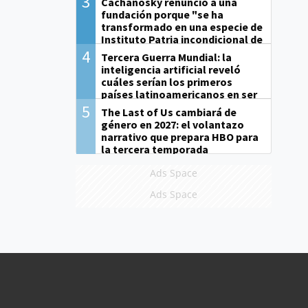
3
Cachanosky renunció a una
fundación porque "se ha
transformado en una especie de
Instituto Patria incondicional de
la gestión de Milei"
4
Tercera Guerra Mundial: la
inteligencia artificial reveló
cuáles serían los primeros
países latinoamericanos en ser
derrotados
5
The Last of Us cambiará de
género en 2027: el volantazo
narrativo que prepara HBO para
la tercera temporada
Ads Space
Ads Space