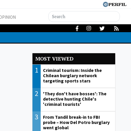
OPINION
MOST VIEWED
1
Criminal tourism: Inside the
Chilean burglary network
targeting sports stars
2
'They don't have bosses': The
detective hunting Chile's
'criminal tourists'
3
From Tandil break-in to FBI
probe – How Del Potro burglary
went global