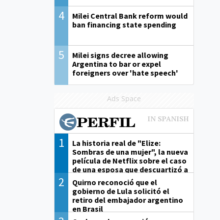
4
Milei Central Bank reform would
ban financing state spending
5
Milei signs decree allowing
Argentina to bar or expel
foreigners over 'hate speech'
Ads Space
1
La historia real de "Elize:
Sombras de una mujer", la nueva
película de Netflix sobre el caso
de una esposa que descuartizó a
su marido
2
Quirno reconoció que el
gobierno de Lula solicitó el
retiro del embajador argentino
en Brasil