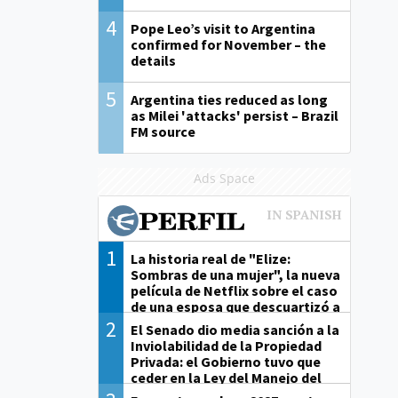
4
Pope Leo’s visit to Argentina
confirmed for November – the
details
5
Argentina ties reduced as long
as Milei 'attacks' persist – Brazil
FM source
Ads Space
1
La historia real de "Elize:
Sombras de una mujer", la nueva
película de Netflix sobre el caso
de una esposa que descuartizó a
su marido
2
El Senado dio media sanción a la
Inviolabilidad de la Propiedad
Privada: el Gobierno tuvo que
ceder en la Ley del Manejo del
Fuego