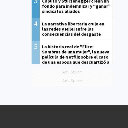
3
Caputo y Sturzenegger crean un
fondo para indemnizar y “ganar”
sindicatos aliados
4
La narrativa libertaria cruje en
las redes y Milei sufre las
consecuencias del desgaste
5
La historia real de "Elize:
Sombras de una mujer", la nueva
película de Netflix sobre el caso
de una esposa que descuartizó a
su marido
Ads Space
Ads Space