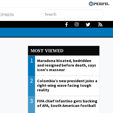
OPINION
MOST VIEWED
1
Maradona bloated, bedridden
and resigned before death, says
icon's masseur
2
Colombia’s new president joins a
right-wing wave facing tough
reality
3
FIFA chief Infantino gets backing
of AFA, South American football