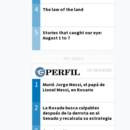
4
The law of the land
5
Stories that caught our eye:
August 1 to 7
Ads Space
1
Murió Jorge Messi, el papá de
Lionel Messi, en Rosario
2
La Rosada busca culpables
después de la derrota en el
Senado y recalcula su estrategia