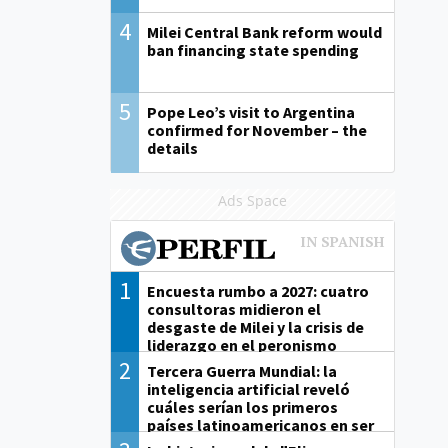
4
Milei Central Bank reform would
ban financing state spending
5
Pope Leo’s visit to Argentina
confirmed for November – the
details
Ads Space
1
Encuesta rumbo a 2027: cuatro
consultoras midieron el
desgaste de Milei y la crisis de
liderazgo en el peronismo
2
Tercera Guerra Mundial: la
inteligencia artificial reveló
cuáles serían los primeros
países latinoamericanos en ser
derrotados