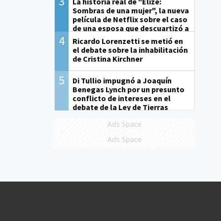
3
La historia real de "Elize:
Sombras de una mujer", la nueva
película de Netflix sobre el caso
de una esposa que descuartizó a
su marido
4
Ricardo Lorenzetti se metió en
el debate sobre la inhabilitación
de Cristina Kirchner
5
Di Tullio impugnó a Joaquín
Benegas Lynch por un presunto
conflicto de intereses en el
debate de la Ley de Tierras
Ads Space
Ads Space