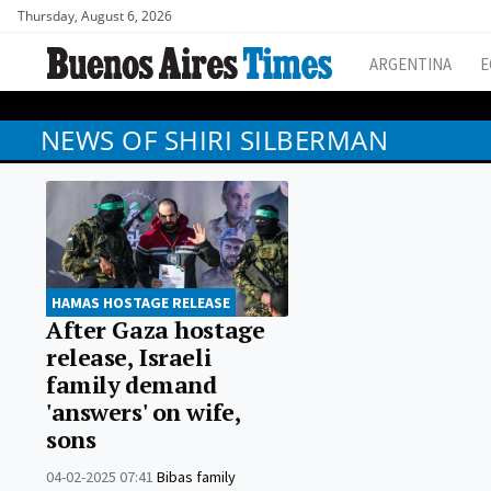
Thursday, August 6, 2026
ARGENTINA
E
NEWS OF SHIRI SILBERMAN
HAMAS HOSTAGE RELEASE
After Gaza hostage
release, Israeli
family demand
'answers' on wife,
sons
04-02-2025 07:41
Bibas family