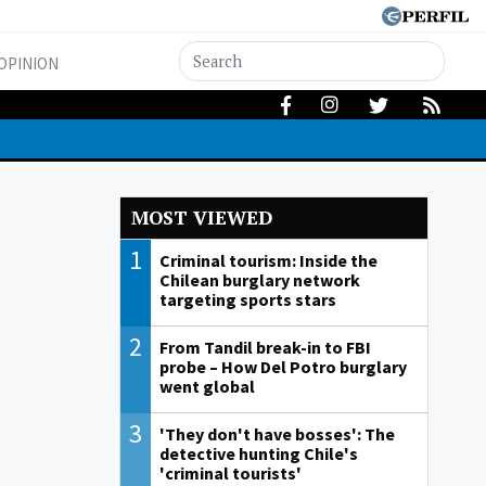
OPINION
MOST VIEWED
1
Criminal tourism: Inside the
Chilean burglary network
targeting sports stars
2
From Tandil break-in to FBI
probe – How Del Potro burglary
went global
3
'They don't have bosses': The
detective hunting Chile's
'criminal tourists'