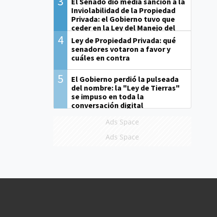
3
El Senado dio media sanción a la
Inviolabilidad de la Propiedad
Privada: el Gobierno tuvo que
ceder en la Ley del Manejo del
Fuego
4
Ley de Propiedad Privada: qué
senadores votaron a favor y
cuáles en contra
5
El Gobierno perdió la pulseada
del nombre: la "Ley de Tierras"
se impuso en toda la
conversación digital
Ads Space
Ads Space