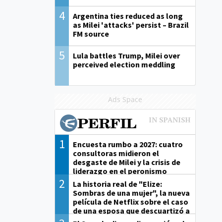
4
Argentina ties reduced as long
as Milei 'attacks' persist – Brazil
FM source
5
Lula battles Trump, Milei over
perceived election meddling
Ads Space
1
Encuesta rumbo a 2027: cuatro
consultoras midieron el
desgaste de Milei y la crisis de
liderazgo en el peronismo
2
La historia real de "Elize:
Sombras de una mujer", la nueva
película de Netflix sobre el caso
de una esposa que descuartizó a
su marido