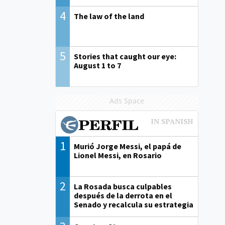
4
The law of the land
5
Stories that caught our eye:
August 1 to 7
Ads Space
1
Murió Jorge Messi, el papá de
Lionel Messi, en Rosario
2
La Rosada busca culpables
después de la derrota en el
Senado y recalcula su estrategia