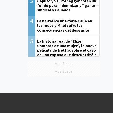
3
Caputo y Sturzenegger crean un
fondo para indemnizar y “ganar”
sindicatos aliados
4
La narrativa libertaria cruje en
las redes y Milei sufre las
consecuencias del desgaste
5
La historia real de "Elize:
Sombras de una mujer", la nueva
película de Netflix sobre el caso
de una esposa que descuartizó a
su marido
Ads Space
Ads Space