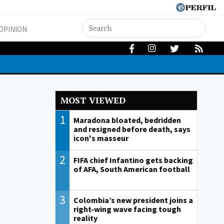
OPINION
MOST VIEWED
1
Maradona bloated, bedridden
and resigned before death, says
icon's masseur
2
FIFA chief Infantino gets backing
of AFA, South American football
3
Colombia’s new president joins a
right-wing wave facing tough
reality