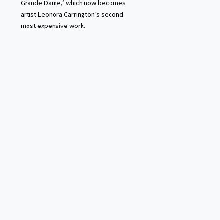
Grande Dame,’ which now becomes
artist Leonora Carrington’s second-
most expensive work.