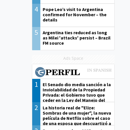
4
Pope Leo’s visit to Argentina
confirmed for November – the
details
5
Argentina ties reduced as long
as Milei 'attacks' persist – Brazil
FM source
Ads Space
1
El Senado dio media sanción a la
Inviolabilidad de la Propiedad
Privada: el Gobierno tuvo que
ceder en la Ley del Manejo del
Fuego
2
La historia real de "Elize:
Sombras de una mujer", la nueva
película de Netflix sobre el caso
de una esposa que descuartizó a
su marido