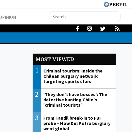
OPINION
MOST VIEWED
1
Criminal tourism: Inside the
Chilean burglary network
targeting sports stars
2
'They don't have bosses': The
detective hunting Chile's
'criminal tourists'
3
From Tandil break-in to FBI
probe – How Del Potro burglary
went global