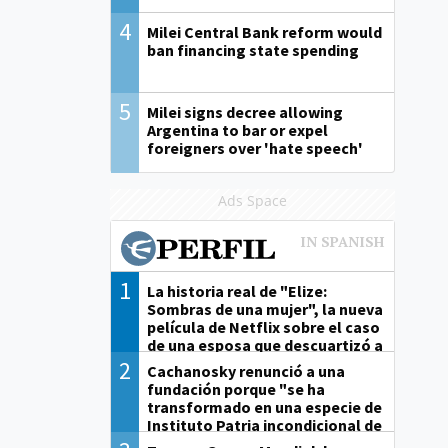
4
Milei Central Bank reform would
ban financing state spending
5
Milei signs decree allowing
Argentina to bar or expel
foreigners over 'hate speech'
Ads Space
1
La historia real de "Elize:
Sombras de una mujer", la nueva
película de Netflix sobre el caso
de una esposa que descuartizó a
su marido
2
Cachanosky renunció a una
fundación porque "se ha
transformado en una especie de
Instituto Patria incondicional de
la gestión de Milei"