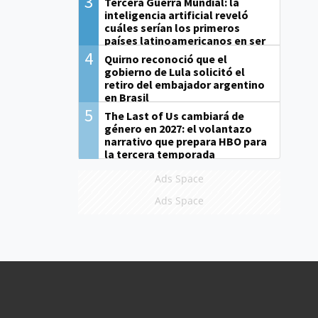
3
Tercera Guerra Mundial: la
inteligencia artificial reveló
cuáles serían los primeros
países latinoamericanos en ser
derrotados
4
Quirno reconoció que el
gobierno de Lula solicitó el
retiro del embajador argentino
en Brasil
5
The Last of Us cambiará de
género en 2027: el volantazo
narrativo que prepara HBO para
la tercera temporada
Ads Space
Ads Space