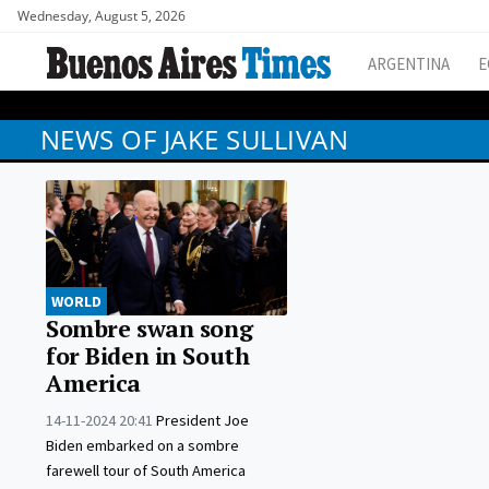
Wednesday, August 5, 2026
ARGENTINA
E
NEWS OF JAKE SULLIVAN
WORLD
Sombre swan song
for Biden in South
America
14-11-2024 20:41
President Joe
Biden embarked on a sombre
farewell tour of South America