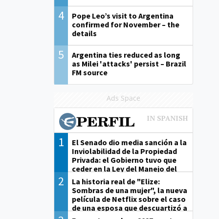
4
Pope Leo’s visit to Argentina
confirmed for November – the
details
5
Argentina ties reduced as long
as Milei 'attacks' persist – Brazil
FM source
Ads Space
1
El Senado dio media sanción a la
Inviolabilidad de la Propiedad
Privada: el Gobierno tuvo que
ceder en la Ley del Manejo del
Fuego
2
La historia real de "Elize:
Sombras de una mujer", la nueva
película de Netflix sobre el caso
de una esposa que descuartizó a
su marido