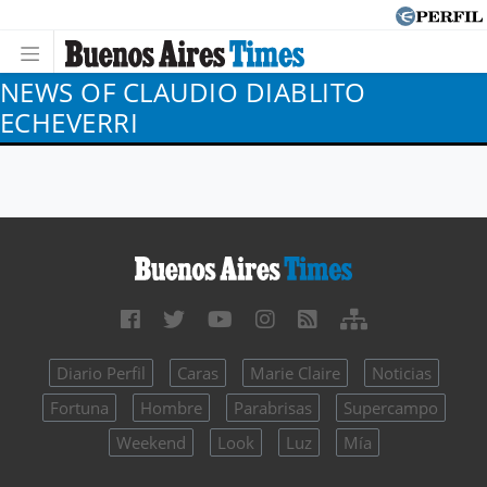
NEWS OF CLAUDIO DIABLITO
ECHEVERRI
Diario Perfil
Caras
Marie Claire
Noticias
Fortuna
Hombre
Parabrisas
Supercampo
Weekend
Look
Luz
Mía