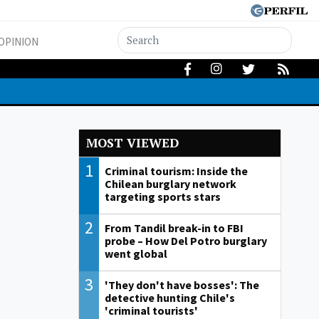
OPINION
MOST VIEWED
1
Criminal tourism: Inside the
Chilean burglary network
targeting sports stars
2
From Tandil break-in to FBI
probe – How Del Potro burglary
went global
3
'They don't have bosses': The
detective hunting Chile's
'criminal tourists'