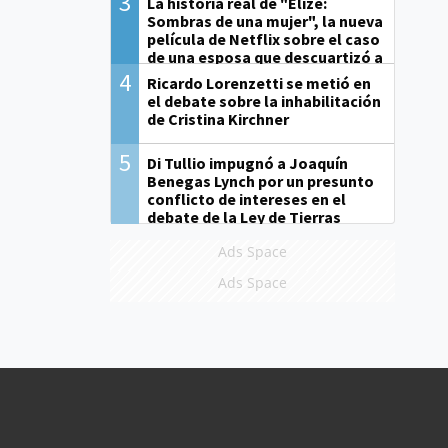
3
La historia real de "Elize:
Sombras de una mujer", la nueva
película de Netflix sobre el caso
de una esposa que descuartizó a
su marido
4
Ricardo Lorenzetti se metió en
el debate sobre la inhabilitación
de Cristina Kirchner
5
Di Tullio impugnó a Joaquín
Benegas Lynch por un presunto
conflicto de intereses en el
debate de la Ley de Tierras
Ads Space
Ads Space