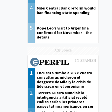
4
Milei Central Bank reform would
ban financing state spending
5
Pope Leo’s visit to Argentina
confirmed for November – the
details
Ads Space
1
Encuesta rumbo a 2027: cuatro
consultoras midieron el
desgaste de Milei y la crisis de
liderazgo en el peronismo
2
Tercera Guerra Mundial: la
inteligencia artificial reveló
cuáles serían los primeros
países latinoamericanos en ser
derrotados