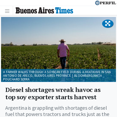
A FARMER WALKS THROUGH A SOYBEAN FIELD DURING A HEATWAVE IN SAN
ANTONIO DE ARECO, BUENOS AIRES PROVINCE. | BLOOMBERG/ANITA
POUCHARD SERRA
Diesel shortages wreak havoc as
top soy exporter starts harvest
Argentina is grappling with shortages of diesel
fuel that powers tractors and trucks just as the