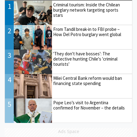
1
Criminal tourism: Inside the Chilean
burglary network targeting sports
stars
2
From Tandil break-in to FBI probe –
How Del Potro burglary went global
3
'They don't have bosses': The
detective hunting Chile's 'criminal
tourists'
4
Milei Central Bank reform would ban
financing state spending
5
Pope Leo’s visit to Argentina
confirmed for November – the details
Ads Space