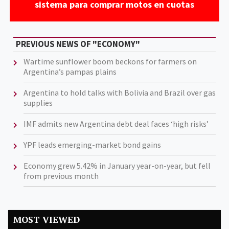
sistema para comprar motos en cuotas
PREVIOUS NEWS OF "ECONOMY"
Wartime sunflower boom beckons for farmers on
Argentina’s pampas plains
Argentina to hold talks with Bolivia and Brazil over gas
supplies
IMF admits new Argentina debt deal faces ‘high risks’
YPF leads emerging-market bond gains
Economy grew 5.42% in January year-on-year, but fell
from previous month
MOST VIEWED