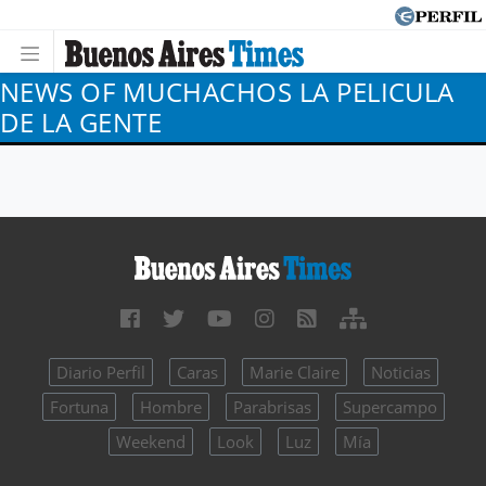
NEWS OF MUCHACHOS LA PELICULA
DE LA GENTE
Diario Perfil
Caras
Marie Claire
Noticias
Fortuna
Hombre
Parabrisas
Supercampo
Weekend
Look
Luz
Mía