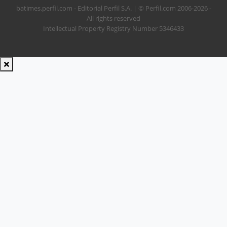
batimes.perfil.com - Editorial Perfil S.A.
| © Perfil.com 2006-2026 -
All rights reserved
Intellectual Property Registry Number 5346433